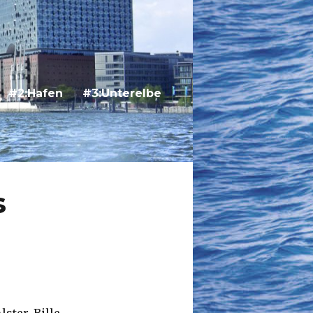
#2:Hafen
#3:Unterelbe
s