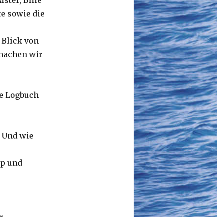
ster, Bille
te sowie die
 Blick von
 machen wir
te Logbuch
 Und wie
yp und