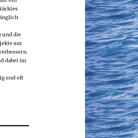
für ein
tärktes
änglich
 und die
ojekte um
verbessern.
d dabei im
g und oft