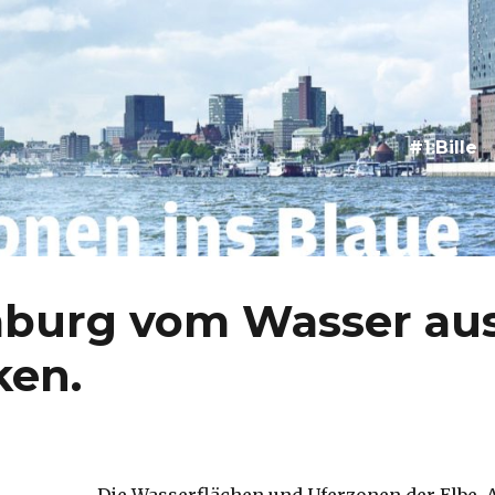
s Blaue
#1:Bille
burg vom Wasser au
ken.