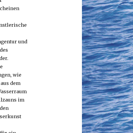
r
scheinen
nstlerische
magentur und
 des
der.
e
ngen, wie
 aus dem
 Wasserraum
llzauns im
 den
sserkunst